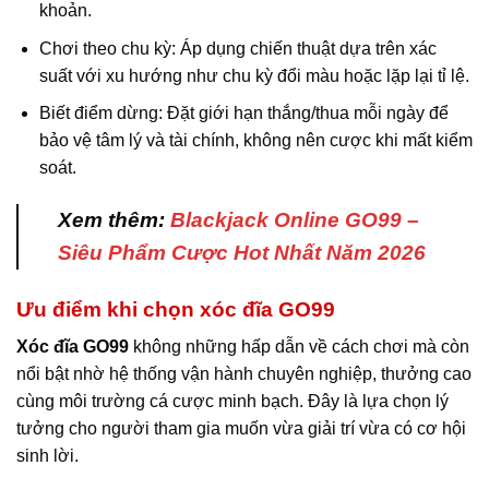
khoản.
Chơi theo chu kỳ: Áp dụng chiến thuật dựa trên xác
suất với xu hướng như chu kỳ đổi màu hoặc lặp lại tỉ lệ.
Biết điểm dừng: Đặt giới hạn thắng/thua mỗi ngày để
bảo vệ tâm lý và tài chính, không nên cược khi mất kiểm
soát.
Xem thêm:
Blackjack Online GO99 –
Siêu Phẩm Cược Hot Nhất Năm 2026
Ưu điểm khi chọn xóc đĩa GO99
Xóc đĩa GO99
không những hấp dẫn về cách chơi mà còn
nổi bật nhờ hệ thống vận hành chuyên nghiệp, thưởng cao
cùng môi trường cá cược minh bạch. Đây là lựa chọn lý
tưởng cho người tham gia muốn vừa giải trí vừa có cơ hội
sinh lời.