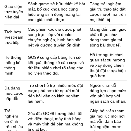
Sảnh game sở hữu thiết kế bắt
Tăng trải nghiệm
Giao diện
mắt, bố cục khoa học cùng
giải trí, thao tác đặt
trực tuyến
hiệu ứng sinh động mang lại
cược mượt mà trên
hiện đại
cảm giác chân thực.
mọi thiết bị.
Các phiên xóc đĩa được phát
Mang đến cảm giác
Tích hợp
sóng trực tiếp với dealer
chân thực như
livestream
chuyên nghiệp, hình ảnh sắc
đang tham gia tại
trực tiếp
nét và đường truyền ổn định.
sòng bài thực tế.
Hỗ trợ người chơi
Hệ thống
GO99 cung cấp bảng lịch sử
quan sát xu hướng
thống kê
kết quả, thống kê cầu cược và
và xây dựng chiến
thông
dữ liệu phiên chơi rõ ràng cho
thuật đặt cược hiệu
minh
hội viên theo dõi.
quả hơn.
Trò chơi hỗ trợ nhiều mức đặt
Người chơi dễ
Đa dạng
cược phù hợp từ người mới
dàng lựa chọn mức
mức cược
đến hội viên có kinh nghiệm
vốn phù hợp với
hấp dẫn
lâu năm.
ngân sách cá nhân.
Trải
Giúp hội viên tham
Xóc đĩa GO99 tương thích tốt
nghiệm
gia mọi lúc mọi nơi
với điện thoại, máy tính bảng
ổn định
mà vẫn đảm bảo
và máy tính để bàn mà không
trên nhiều
trải nghiệm mượt
bị giật lag.