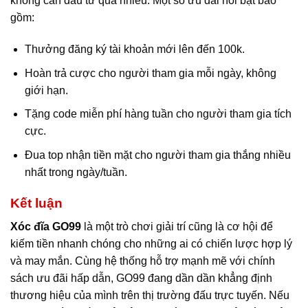
không cần đầu tư quá nhiều. Một số ưu đãi nổi bật bao
gồm:
Thưởng đăng ký tài khoản mới lên đến 100k.
Hoàn trả cược cho người tham gia mỗi ngày, không
giới hạn.
Tặng code miễn phí hàng tuần cho người tham gia tích
cực.
Đua top nhận tiền mặt cho người tham gia thắng nhiều
nhất trong ngày/tuần.
Kết luận
Xóc đĩa GO99
là một trò chơi giải trí cũng là cơ hội để
kiếm tiền nhanh chóng cho những ai có chiến lược hợp lý
và may mắn. Cùng hệ thống hỗ trợ mạnh mẽ với chính
sách ưu đãi hấp dẫn, GO99 đang dần dần khẳng định
thương hiệu của mình trên thị trường đấu trực tuyến. Nếu