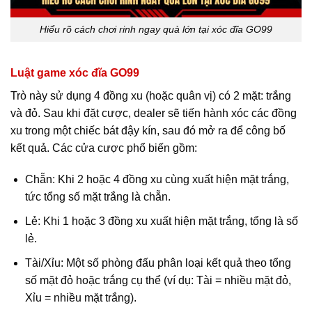
Hiểu rõ cách chơi rinh ngay quà lớn tại xóc đĩa GO99
Luật game xóc đĩa GO99
Trò này sử dụng 4 đồng xu (hoặc quân vị) có 2 mặt: trắng
và đỏ. Sau khi đặt cược, dealer sẽ tiến hành xóc các đồng
xu trong một chiếc bát đậy kín, sau đó mở ra để công bố
kết quả. Các cửa cược phổ biến gồm:
Chẵn: Khi 2 hoặc 4 đồng xu cùng xuất hiện mặt trắng,
tức tổng số mặt trắng là chẵn.
Lẻ: Khi 1 hoặc 3 đồng xu xuất hiện mặt trắng, tổng là số
lẻ.
Tài/Xỉu: Một số phòng đấu phân loại kết quả theo tổng
số mặt đỏ hoặc trắng cụ thể (ví dụ: Tài = nhiều mặt đỏ,
Xỉu = nhiều mặt trắng).