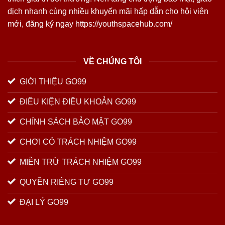
dịch nhanh cùng nhiều khuyến mãi hấp dẫn cho hội viên
mới, đăng ký ngay https://youthspacehub.com/
VỀ CHÚNG TÔI
GIỚI THIỆU GO99
ĐIỀU KIỆN ĐIỀU KHOẢN GO99
CHÍNH SÁCH BẢO MẬT GO99
CHƠI CÓ TRÁCH NHIỆM GO99
MIỄN TRỪ TRÁCH NHIỆM GO99
QUYỀN RIÊNG TƯ GO99
ĐẠI LÝ GO99