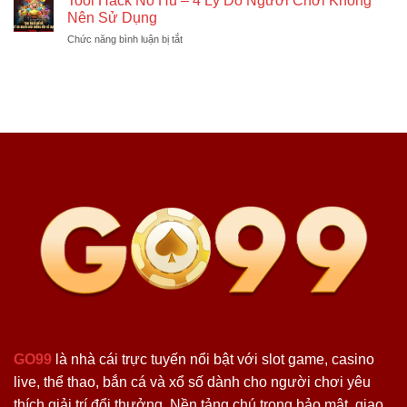
Tool Hack Nổ Hũ – 4 Lý Do Người Chơi Không
GO99
Keno
Tấm
Nên Sử Dụng
–
Vé
ở
Chức năng bình luận bị tắt
Sảnh
Triệu
Tool
Cược
Đô
Hack
Giải
Tại
Nổ
Trí
GO99
Hũ
Đẳng
–
Cấp
4
Tại
Lý
Nhà
Do
Cái
Người
GO99
Chơi
Không
Nên
Sử
Dụng
GO99
là nhà cái trực tuyến nổi bật với slot game, casino
live, thể thao, bắn cá và xổ số dành cho người chơi yêu
thích giải trí đổi thưởng. Nền tảng chú trọng bảo mật, giao