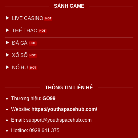
SẢNH GAME
LIVE CASINO
THỂ THAO
ĐÁ GÀ
XỔ SỐ
NỔ HŨ
THÔNG TIN LIÊN HỆ
Thương hiệu:
GO99
Website:
https://youthspacehub.com/
Email:
support@youthspacehub.com
Hotline: 0928 641 375