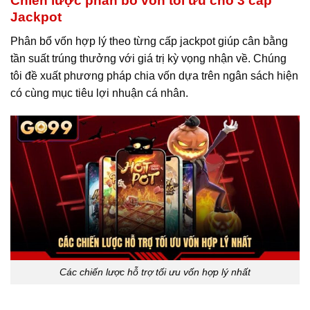
Chiến lược phân bổ vốn tối ưu cho 3 cấp
Jackpot
Phân bổ vốn hợp lý theo từng cấp jackpot giúp cân bằng
tần suất trúng thưởng với giá trị kỳ vọng nhận về. Chúng
tôi đề xuất phương pháp chia vốn dựa trên ngân sách hiện
có cùng mục tiêu lợi nhuận cá nhân.
Các chiến lược hỗ trợ tối ưu vốn hợp lý nhất