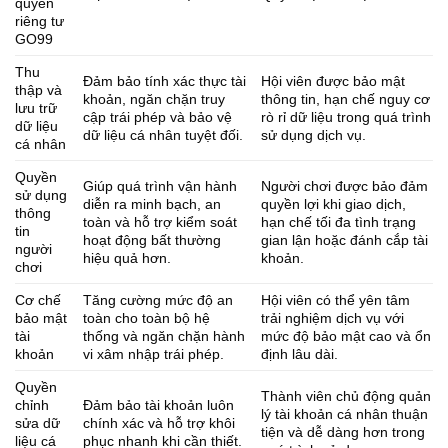
quyền
riêng tư
GO99
Thu
Đảm bảo tính xác thực tài
Hội viên được bảo mật
thập và
khoản, ngăn chặn truy
thông tin, hạn chế nguy cơ
lưu trữ
cập trái phép và bảo vệ
rò rỉ dữ liệu trong quá trình
dữ liệu
dữ liệu cá nhân tuyệt đối.
sử dụng dịch vụ.
cá nhân
Quyền
Giúp quá trình vận hành
Người chơi được bảo đảm
sử dụng
diễn ra minh bạch, an
quyền lợi khi giao dịch,
thông
toàn và hỗ trợ kiểm soát
hạn chế tối đa tình trạng
tin
hoạt động bất thường
gian lận hoặc đánh cắp tài
người
hiệu quả hơn.
khoản.
chơi
Cơ chế
Tăng cường mức độ an
Hội viên có thể yên tâm
bảo mật
toàn cho toàn bộ hệ
trải nghiệm dịch vụ với
tài
thống và ngăn chặn hành
mức độ bảo mật cao và ổn
khoản
vi xâm nhập trái phép.
định lâu dài.
Quyền
Thành viên chủ động quản
chỉnh
Đảm bảo tài khoản luôn
lý tài khoản cá nhân thuận
sửa dữ
chính xác và hỗ trợ khôi
tiện và dễ dàng hơn trong
liệu cá
phục nhanh khi cần thiết.