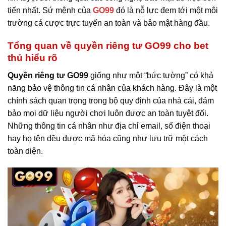
tiến nhất. Sứ mệnh của
GO99
đó là nỗ lực đem tới một môi
trường cá cược trực tuyến an toàn và bảo mật hàng đầu.
Tổng quan về quyền riêng tư GO99 cho bet
thủ hiểu rõ
Quyền riêng tư GO99
giống như một “bức tường” có khả
năng bảo vệ thông tin cá nhân của khách hàng. Đây là một
chính sách quan trọng trong bộ quy định của nhà cái, đảm
bảo mọi dữ liệu người chơi luôn được an toàn tuyệt đối.
Những thông tin cá nhân như địa chỉ email, số điện thoại
hay họ tên đều được mã hóa cũng như lưu trữ một cách
toàn diện.