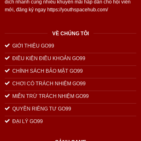
dịch nhanh cùng nhiều khuyến mãi hấp dẫn cho hội viên
mới, đăng ký ngay https://youthspacehub.com/
VỀ CHÚNG TÔI
GIỚI THIỆU GO99
ĐIỀU KIỆN ĐIỀU KHOẢN GO99
CHÍNH SÁCH BẢO MẬT GO99
CHƠI CÓ TRÁCH NHIỆM GO99
MIỄN TRỪ TRÁCH NHIỆM GO99
QUYỀN RIÊNG TƯ GO99
ĐẠI LÝ GO99