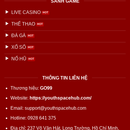
SẢNH GAME
LIVE CASINO
THỂ THAO
ĐÁ GÀ
XỔ SỐ
NỔ HŨ
THÔNG TIN LIÊN HỆ
Thương hiệu:
GO99
Website:
https://youthspacehub.com/
Email:
support@youthspacehub.com
Hotline: 0928 641 375
Địa chỉ: 237 Võ Văn Hát, Long Trường, Hồ Chí Minh,