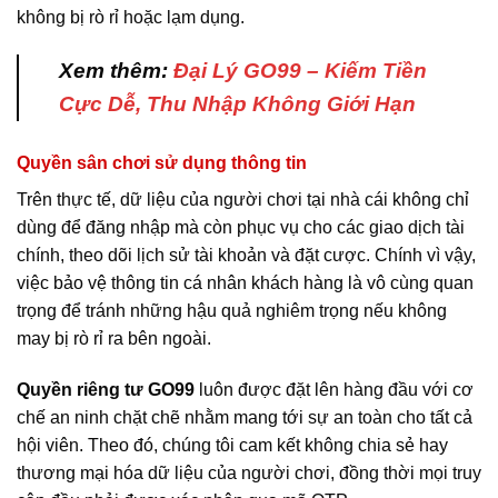
không bị rò rỉ hoặc lạm dụng.
Xem thêm:
Đại Lý GO99 – Kiếm Tiền
Cực Dễ, Thu Nhập Không Giới Hạn
Quyền sân chơi sử dụng thông tin
Trên thực tế, dữ liệu của người chơi tại nhà cái không chỉ
dùng để đăng nhập mà còn phục vụ cho các giao dịch tài
chính, theo dõi lịch sử tài khoản và đặt cược. Chính vì vậy,
việc bảo vệ thông tin cá nhân khách hàng là vô cùng quan
trọng để tránh những hậu quả nghiêm trọng nếu không
may bị rò rỉ ra bên ngoài.
Quyền riêng tư GO99
luôn được đặt lên hàng đầu với cơ
chế an ninh chặt chẽ nhằm mang tới sự an toàn cho tất cả
hội viên. Theo đó, chúng tôi cam kết không chia sẻ hay
thương mại hóa dữ liệu của người chơi, đồng thời mọi truy