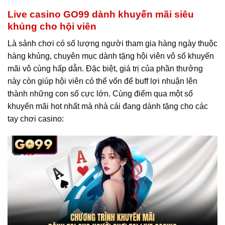
Live casino GO99 dành khuyến mãi siêu
khủng cho hội viên
Là sảnh chơi có số lượng người tham gia hàng ngày thuộc
hàng khủng, chuyên mục dành tặng hội viên vô số khuyến
mãi vô cùng hấp dẫn. Đặc biệt, giá trị của phần thưởng
này còn giúp hội viên có thể vốn để buff lợi nhuận lên
thành những con số cực lớn. Cùng điểm qua một số
khuyến mãi hot nhất mà nhà cái đang dành tặng cho các
tay chơi casino: