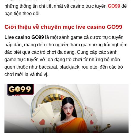
những thông tin chi tiết nhất về casino trực tuyến
GO99
để
bạn tiện theo dõi.
Giới thiệu về chuyên mục live casino GO99
Live casino GO99
là một sảnh game cá cược trực tuyến
hấp dẫn, mang đến cho người tham gia những trải nghiệm
đặc biệt qua các trò chơi đa dạng. Cung cấp các sảnh
game trực tuyến với đa dạng trò chơi từ những bộ môn
quen thuộc như baccarat, blackjack, roulette, đến các trò
chơi mới lạ và thú vị.