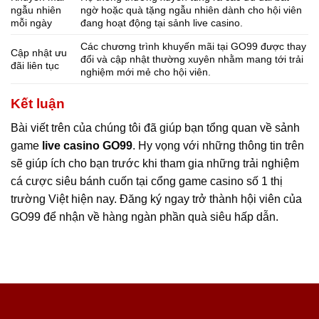
ngẫu nhiên
ngờ hoặc quà tặng ngẫu nhiên dành cho hội viên
mỗi ngày
đang hoạt động tại sảnh live casino.
Các chương trình khuyến mãi tại GO99 được thay
Cập nhật ưu
đổi và cập nhật thường xuyên nhằm mang tới trải
đãi liên tục
nghiệm mới mẻ cho hội viên.
Kết luận
Bài viết trên của chúng tôi đã giúp bạn tổng quan về sảnh
game
live casino GO99
. Hy vọng với những thông tin trên
sẽ giúp ích cho bạn trước khi tham gia những trải nghiệm
cá cược siêu bánh cuốn tại cổng game casino số 1 thị
trường Việt hiện nay. Đăng ký ngay trở thành hội viên của
GO99 để nhận về hàng ngàn phần quà siêu hấp dẫn.