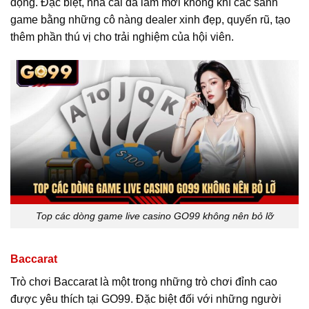
động. Đặc biệt, nhà cái đã làm mới không khí các sảnh
game bằng những cô nàng dealer xinh đẹp, quyến rũ, tạo
thêm phần thú vị cho trải nghiệm của hội viên.
Top các dòng game live casino GO99 không nên bỏ lỡ
Baccarat
Trò chơi Baccarat là một trong những trò chơi đỉnh cao
được yêu thích tại GO99. Đặc biệt đối với những người