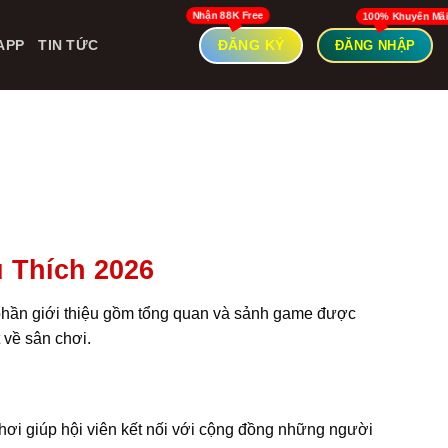
ĐĂNG KÝ
 APP
TIN TỨC
ĐĂNG NHẬP
 Thích 2026
 phần giới thiệu gồm tổng quan và sảnh game được
 về sân chơi.
chơi giúp hội viên kết nối với cộng đồng những người