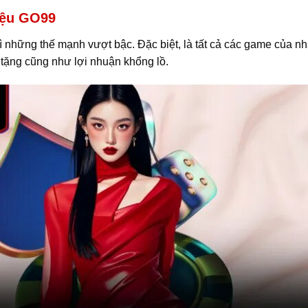
hiệu GO99
hững thế mạnh vượt bậc. Đặc biệt, là tất cả các game của nhà 
 tặng cũng như lợi nhuận khổng lồ.