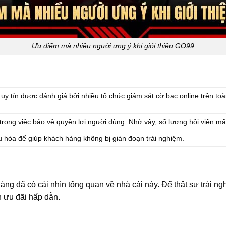
Ưu điểm mà nhiều người ưng ý khi giới thiệu GO99
uy tín được đánh giá bởi nhiều tổ chức giám sát cờ bạc online trên toà
ong việc bảo vệ quyền lợi người dùng. Nhờ vậy, số lượng hội viên mất t
ưu hóa để giúp khách hàng không bị gián đoạn trải nghiệm.
hàng đã có cái nhìn tổng quan về nhà cái này. Để thật sự trải n
 ưu đãi hấp dẫn.