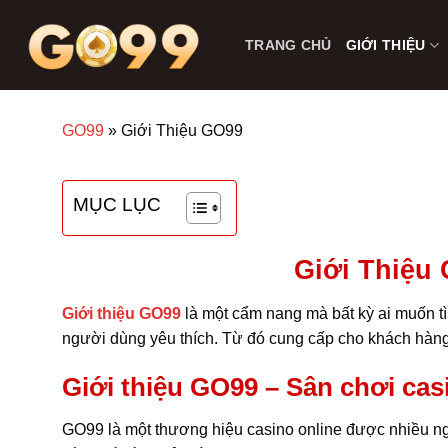
Skip
to
TRANG CHỦ
GIỚI THIỆU
content
GO99
»
Giới Thiệu GO99
MỤC LỤC
Giới Thiệu
Giới thiệu GO99
là một cẩm nang mà bất kỳ ai muốn t
người dùng yêu thích. Từ đó cung cấp cho khách hàn
Giới thiệu GO99 – Sân chơi cas
GO99 là một thương hiệu casino online được nhiều n