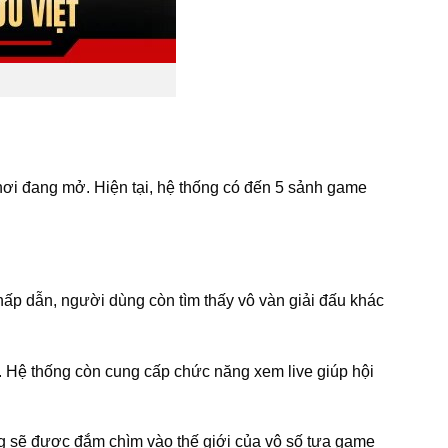
ơi đang mở. Hiện tại, hệ thống có đến 5 sảnh game
hấp dẫn, người dùng còn tìm thấy vô vàn giải đấu khác
ẫn. Hệ thống còn cung cấp chức năng xem live giúp hội
ng sẽ được đắm chìm vào thế giới của vô số tựa game