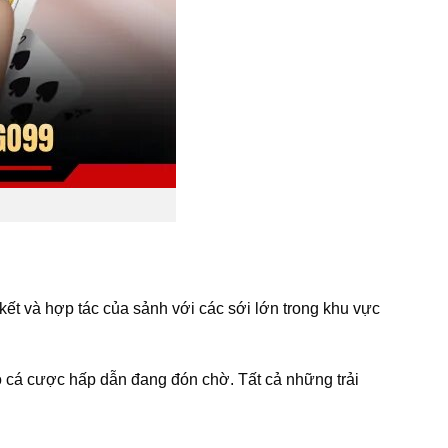
kết và hợp tác của sảnh với các sới lớn trong khu vực
 cá cược hấp dẫn đang đón chờ. Tất cả những trải