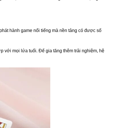
à phát hành game nổi tiếng mà nền tảng có được số
 với mọi lứa tuổi. Để gia tăng thêm trải nghiệm, hệ