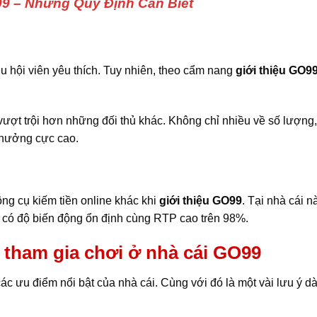
9 – Những Quy Định Cần Biết
ều hội viên yêu thích. Tuy nhiên, theo cẩm nang
giới thiệu GO9
ượt trội hơn những đối thủ khác. Không chỉ nhiều về số lượng
 thưởng cực cao.
ng cụ kiếm tiền online khác khi
giới thiệu GO99
. Tại nhà cái 
ều có độ biến động ổn định cùng RTP cao trên 98%.
 tham gia chơi ở nhà cái GO99
các ưu điểm nổi bật của nhà cái. Cùng với đó là một vài lưu ý d