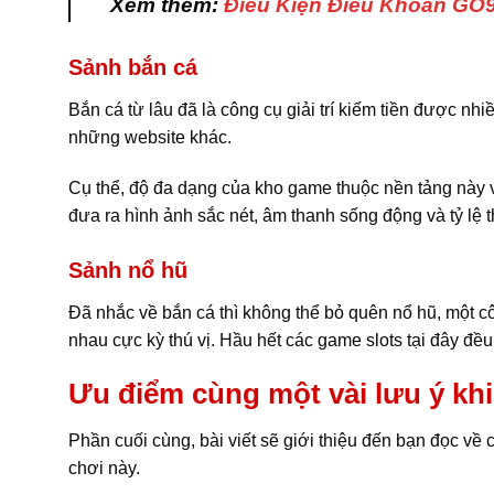
Xem thêm:
Điều Kiện Điều Khoản GO9
Sảnh bắn cá
Bắn cá từ lâu đã là công cụ giải trí kiếm tiền được nhi
những website khác.
Cụ thể, độ đa dạng của kho game thuộc nền tảng này v
đưa ra hình ảnh sắc nét, âm thanh sống động và tỷ lệ
Sảnh nổ hũ
Đã nhắc về bắn cá thì không thể bỏ quên nổ hũ, một cô
nhau cực kỳ thú vị. Hầu hết các game slots tại đây đ
Ưu điểm cùng một vài lưu ý khi
Phần cuối cùng, bài viết sẽ giới thiệu đến bạn đọc về 
chơi này.