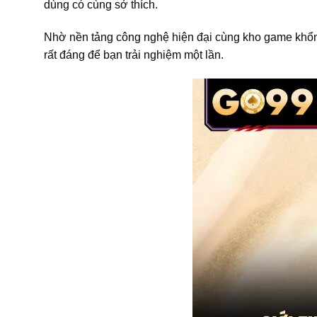
dùng có cùng sở thích.
Nhờ nền tảng công nghệ hiện đại cùng kho game khổng
rất đáng để bạn trải nghiệm một lần.