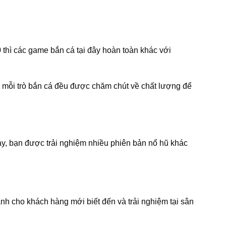
9
thì các game bắn cá tại đây hoàn toàn khác với
, mỗi trò bắn cá đều được chăm chút về chất lượng để
này, bạn được trải nghiệm nhiều phiên bản nổ hũ khác
ành cho khách hàng mới biết đến và trải nghiệm tại sân