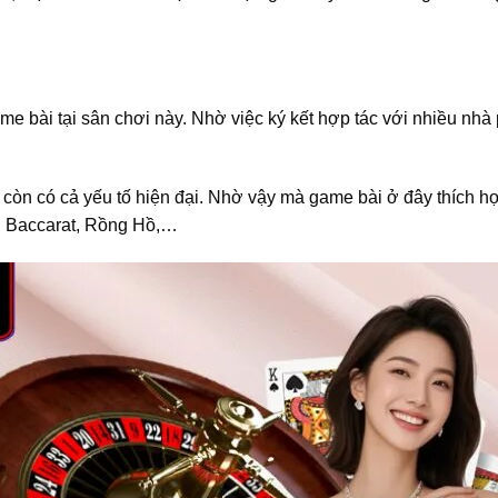
ame bài tại sân chơi này. Nhờ việc ký kết hợp tác với nhiều nh
còn có cả yếu tố hiện đại. Nhờ vậy mà game bài ở đây thích hợp
r, Baccarat, Rồng Hồ,…