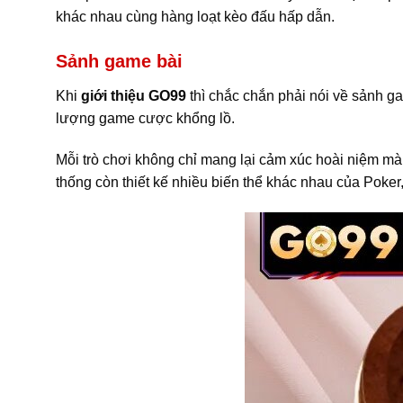
khác nhau cùng hàng loạt kèo đấu hấp dẫn.
Sảnh game bài
Khi
giới thiệu GO99
thì chắc chắn phải nói về sảnh g
lượng game cược khổng lồ.
Mỗi trò chơi không chỉ mang lại cảm xúc hoài niệm mà 
thống còn thiết kế nhiều biến thể khác nhau của Poke