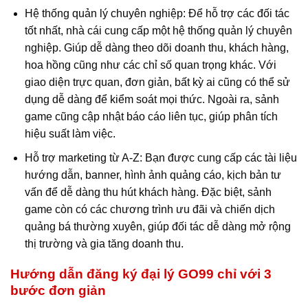
Hệ thống quản lý chuyên nghiệp: Để hỗ trợ các đối tác
tốt nhất, nhà cái cung cấp một hệ thống quản lý chuyên
nghiệp. Giúp dễ dàng theo dõi doanh thu, khách hàng,
hoa hồng cũng như các chỉ số quan trọng khác. Với
giao diện trực quan, đơn giản, bất kỳ ai cũng có thể sử
dụng dễ dàng để kiểm soát mọi thức. Ngoài ra, sảnh
game cũng cập nhật báo cáo liên tục, giúp phân tích
hiệu suất làm việc.
Hỗ trợ marketing từ A-Z: Bạn được cung cấp các tài liệu
hướng dẫn, banner, hình ảnh quảng cáo, kịch bản tư
vấn để dễ dàng thu hút khách hàng. Đặc biệt, sảnh
game còn có các chương trình ưu đãi và chiến dịch
quảng bá thường xuyên, giúp đối tác dễ dàng mở rộng
thị trường và gia tăng doanh thu.
Hướng dẫn đăng ký đại lý GO99 chỉ với 3
bước đơn giản