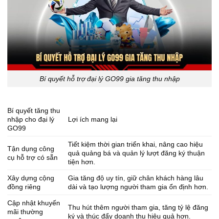
Bí quyết hỗ trợ đại lý GO99 gia tăng thu nhập
Bí quyết tăng thu
nhập cho đại lý
Lợi ích mang lại
GO99
Tiết kiệm thời gian triển khai, nâng cao hiệu
Tận dụng công
quả quảng bá và quản lý lượt đăng ký thuận
cụ hỗ trợ có sẵn
tiện hơn.
Xây dựng cộng
Gia tăng độ uy tín, giữ chân khách hàng lâu
đồng riêng
dài và tạo lượng người tham gia ổn định hơn.
Cập nhật khuyến
Thu hút thêm người tham gia, tăng tỷ lệ đăng
mãi thường
ký và thúc đẩy doanh thu hiệu quả hơn.