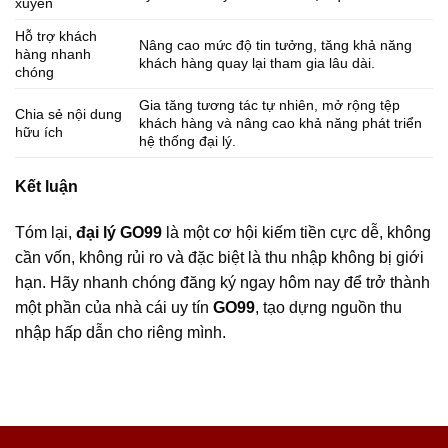
xuyên
Hỗ trợ khách
Nâng cao mức độ tin tưởng, tăng khả năng
hàng nhanh
khách hàng quay lại tham gia lâu dài.
chóng
Gia tăng tương tác tự nhiên, mở rộng tệp
Chia sẻ nội dung
khách hàng và nâng cao khả năng phát triển
hữu ích
hệ thống đại lý.
Kết luận
Tóm lại,
đại lý GO99
là một cơ hội kiếm tiền cực dễ, không
cần vốn, không rủi ro và đặc biệt là thu nhập không bị giới
hạn. Hãy nhanh chóng đăng ký ngay hôm nay để trở thành
một phần của nhà cái uy tín
GO99
, tạo dựng nguồn thu
nhập hấp dẫn cho riêng mình.