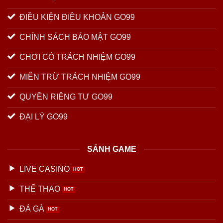
ĐIỀU KIỆN ĐIỀU KHOẢN GO99
CHÍNH SÁCH BẢO MẬT GO99
CHƠI CÓ TRÁCH NHIỆM GO99
MIỄN TRỪ TRÁCH NHIỆM GO99
QUYỀN RIÊNG TƯ GO99
ĐẠI LÝ GO99
SẢNH GAME
LIVE CASINO
THỂ THAO
ĐÁ GÀ