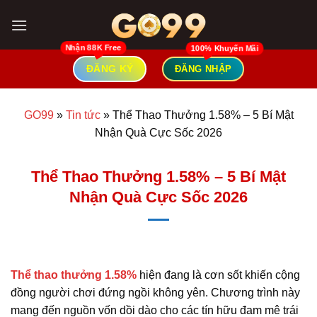
Skip
to
content
ĐĂNG KÝ
ĐĂNG NHẬP
GO99
»
Tin tức
»
Thể Thao Thưởng 1.58% – 5 Bí Mật
Nhận Quà Cực Sốc 2026
Thể Thao Thưởng 1.58% – 5 Bí Mật
Nhận Quà Cực Sốc 2026
Thể thao thưởng 1.58%
hiện đang là cơn sốt khiến cộng
đồng người chơi đứng ngồi không yên. Chương trình này
mang đến nguồn vốn dồi dào cho các tín hữu đam mê trái