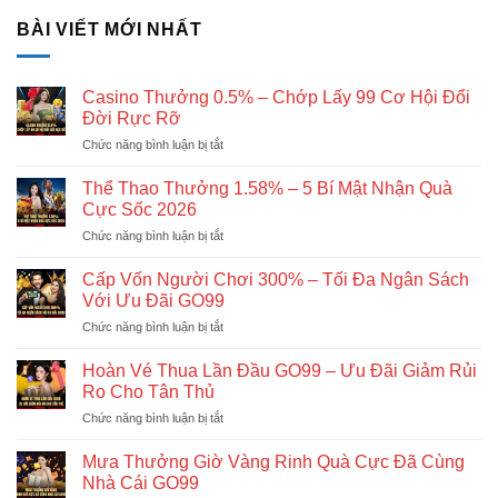
BÀI VIẾT MỚI NHẤT
Casino Thưởng 0.5% – Chớp Lấy 99 Cơ Hội Đổi
Đời Rực Rỡ
ở
Chức năng bình luận bị tắt
Casino
Thưởng
Thể Thao Thưởng 1.58% – 5 Bí Mật Nhận Quà
0.5%
Cực Sốc 2026
–
ở
Chức năng bình luận bị tắt
Chớp
Thể
Lấy
Thao
99
Cấp Vốn Người Chơi 300% – Tối Đa Ngân Sách
Thưởng
Cơ
Với Ưu Đãi GO99
1.58%
Hội
ở
Chức năng bình luận bị tắt
–
Đổi
Cấp
5
Đời
Vốn
Bí
Hoàn Vé Thua Lần Đầu GO99 – Ưu Đãi Giảm Rủi
Rực
Người
Mật
Ro Cho Tân Thủ
Rỡ
Chơi
Nhận
ở
Chức năng bình luận bị tắt
300%
Quà
Hoàn
–
Cực
Vé
Tối
Mưa Thưởng Giờ Vàng Rinh Quà Cực Đã Cùng
Sốc
Thua
Đa
Nhà Cái GO99
2026
Lần
Ngân