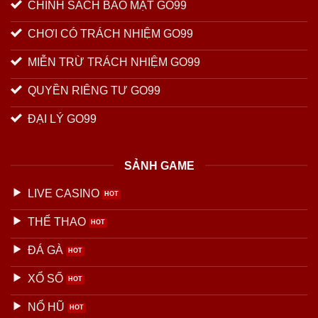
CHÍNH SÁCH BẢO MẬT GO99
CHƠI CÓ TRÁCH NHIỆM GO99
MIỄN TRỪ TRÁCH NHIỆM GO99
QUYỀN RIÊNG TƯ GO99
ĐẠI LÝ GO99
SẢNH GAME
LIVE CASINO
THỂ THAO
ĐÁ GÀ
XỔ SỐ
NỔ HŨ