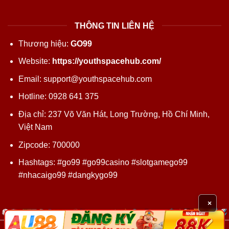
THÔNG TIN LIÊN HỆ
Thương hiệu:
GO99
Website:
https://youthspacehub.com/
Email:
support@youthspacehub.com
Hotline: 0928 641 375
Địa chỉ: 237 Võ Văn Hát, Long Trường, Hồ Chí Minh,
Việt Nam
Zipcode: 700000
Hashtags: #go99 #go99casino #slotgamego99
#nhacaigo99 #dangkygo99
×