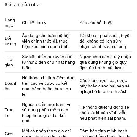
thái an toàn nhất.
Hạng
Chi tiết lưu ý
Yêu cầu bắt buộc
mục
Áp dụng cho toàn bộ hội
Tài khoản phải sạch, tuyệt
Đối
viên chính thức đã thực
đối không có lịch sử vi
tượng
hiện xác minh danh tính.
phạm chính sách chung.
Sự kiện diễn ra xuyên suốt
Người chơi cần lưu ý nhận
Thời
từ thứ 2 đến chủ nhật hàng
quà đúng khung giờ quy
gian
tuần.
định để tránh mất lượt.
Hệ thống chỉ tính điểm dựa
Các loại cược hòa, cược
Doanh
trên các vé cược có kết
hủy hoặc cược hai bên sẽ
thu
quả thắng hoặc thua hợp
bị loại bỏ khỏi danh sách.
lệ.
Nghiêm cấm mọi hành vi
Hệ thống quét tự động sẽ
Trục
sử dụng phần mềm can
khóa tài khoản vĩnh viễn
lợi
thiệp hoặc gian lận kết
nếu phát hiện sai phạm.
quả.
Mỗi cá nhân tham gia chỉ
Đảm bảo tính minh bạch
Giới
được phép sử dụng duy
và công bằng tuyệt đối cho