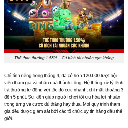
Thể thao thưởng 1.58% – Cú hích tài nhuận cực khủng
Chỉ tính riêng trong tháng 4, đã có hơn 120.000 lượt hội
viên tham gia và nhận quà thành công. Hệ thống xử lý lệnh
trả thưởng tự động với tốc độ cực nhanh, chỉ mất khoảng 3
đến 5 phút. Sự kiện giúp người chơi tối ưu hóa lợi nhuận
trong từng vé cược dù thắng hay thua. Mọi quy trình tham
gia đều được giám sát bởi các tổ chức uy tín hàng đầu thế
giới.