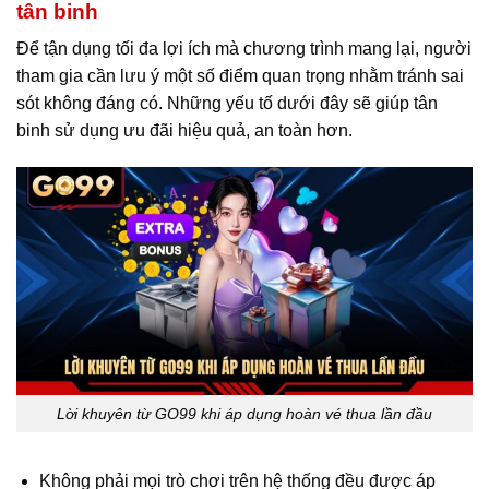
tân binh
Để tận dụng tối đa lợi ích mà chương trình mang lại, người
tham gia cần lưu ý một số điểm quan trọng nhằm tránh sai
sót không đáng có. Những yếu tố dưới đây sẽ giúp tân
binh sử dụng ưu đãi hiệu quả, an toàn hơn.
Lời khuyên từ GO99 khi áp dụng hoàn vé thua lần đầu
Không phải mọi trò chơi trên hệ thống đều được áp