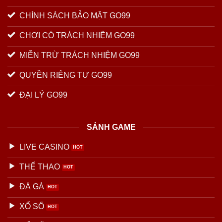
CHÍNH SÁCH BẢO MẬT GO99
CHƠI CÓ TRÁCH NHIỆM GO99
MIỄN TRỪ TRÁCH NHIỆM GO99
QUYỀN RIÊNG TƯ GO99
ĐẠI LÝ GO99
SẢNH GAME
LIVE CASINO
THỂ THAO
ĐÁ GÀ
XỔ SỐ