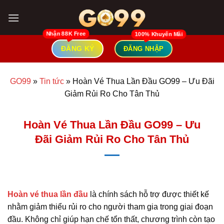
Skip
to
content
ĐĂNG KÝ
ĐĂNG NHẬP
GO99
»
Tin tức
»
Hoàn Vé Thua Lần Đầu GO99 – Ưu Đãi
Giảm Rủi Ro Cho Tân Thủ
Hoàn Vé Thua Lần Đầu GO99 – Ưu
Đãi Giảm Rủi Ro Cho Tân Thủ
Hoàn vé thua lần đầu
là chính sách hỗ trợ được thiết kế
nhằm giảm thiểu rủi ro cho người tham gia trong giai đoạn
đầu. Không chỉ giúp hạn chế tổn thất, chương trình còn tạo