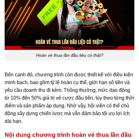
Hoàn vé thua lần đầu liệu có thật?
Bên cạnh đó, chương trình còn được thiết kế với điều kiện
minh bạch, bao gồm tỷ lệ hoàn cụ thể, giới hạn số tiền và
yêu cầu doanh thu đi kèm. Thông thường, mức dao động
từ 10% đến 50% giá trị vé cược đầu tiên, tùy theo từng thời
điểm và sản phẩm áp dụng. Nhờ vậy, hội viên có thể chủ
động xây dựng chiến lược mà vẫn đảm bảo tối ưu lợi ích
dài hạn.
Nội dung chương trình hoàn vé thua lần đầu