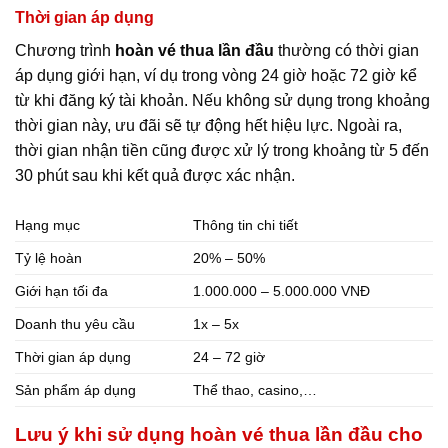
Thời gian áp dụng
Chương trình
hoàn vé thua lần đầu
thường có thời gian
áp dụng giới hạn, ví dụ trong vòng 24 giờ hoặc 72 giờ kể
từ khi đăng ký tài khoản. Nếu không sử dụng trong khoảng
thời gian này, ưu đãi sẽ tự động hết hiệu lực. Ngoài ra,
thời gian nhận tiền cũng được xử lý trong khoảng từ 5 đến
30 phút sau khi kết quả được xác nhận.
Hạng mục
Thông tin chi tiết
Tỷ lệ hoàn
20% – 50%
Giới hạn tối đa
1.000.000 – 5.000.000 VNĐ
Doanh thu yêu cầu
1x – 5x
Thời gian áp dụng
24 – 72 giờ
Sản phẩm áp dụng
Thể thao, casino,…
Lưu ý khi sử dụng hoàn vé thua lần đầu cho