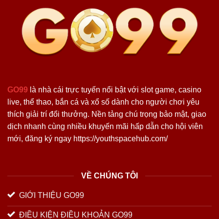
Chơi
Không
Nên
Sử
Dụng
GO99
là nhà cái trực tuyến nổi bật với slot game, casino
live, thể thao, bắn cá và xổ số dành cho người chơi yêu
thích giải trí đổi thưởng. Nền tảng chú trọng bảo mật, giao
dịch nhanh cùng nhiều khuyến mãi hấp dẫn cho hội viên
mới, đăng ký ngay https://youthspacehub.com/
VỀ CHÚNG TÔI
GIỚI THIỆU GO99
ĐIỀU KIỆN ĐIỀU KHOẢN GO99