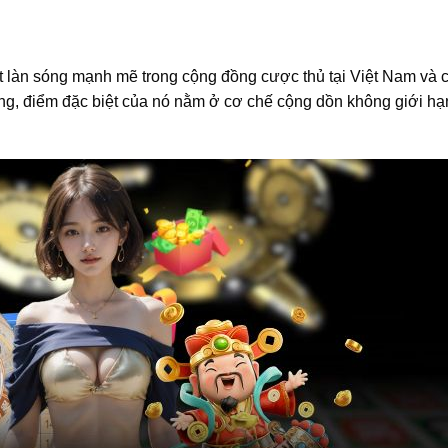
 làn sóng mạnh mẽ trong cộng đồng cược thủ tại Việt Nam và c
ống, điểm đặc biệt của nó nằm ở cơ chế cộng dồn không giới hạ