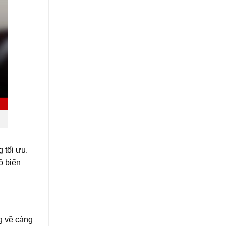
 tối ưu.
ồ biến
g về càng