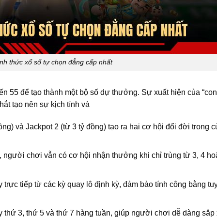
ình thức xổ số tự chọn đẳng cấp nhất
đến 55 để tạo thành một bộ số dự thưởng. Sự xuất hiện của “con
thắt tạo nên sự kịch tính và
g) và Jackpot 2 (từ 3 tỷ đồng) tạo ra hai cơ hội đổi đời trong 
, người chơi vẫn có cơ hội nhận thưởng khi chỉ trùng từ 3, 4 ho
rực tiếp từ các kỳ quay lô định kỳ, đảm bảo tính công bằng tuy
 thứ 3, thứ 5 và thứ 7 hàng tuần, giúp người chơi dễ dàng sắp 