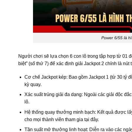
Power 6/55 là h
Người chơi sẽ lựa chọn 6 con lô trong tập hợp từ 01 
biệt” (số thứ 7) để xác định giải Jackpot 2 chính là nút 
Cơ chế Jackpot kép: Bao gồm Jackpot 1 (từ 30 tỷ đồn
kỳ quay.
Xác suất trúng giải đa dạng: Ngoài các giải độc đắc
lô.
Hệ thống quay thưởng minh bạch: Kết quả được lấy t
cho mọi thành viên tham gia tại đây.
Tần suất mở thưởng linh hoạt: Diễn ra vào các ngày