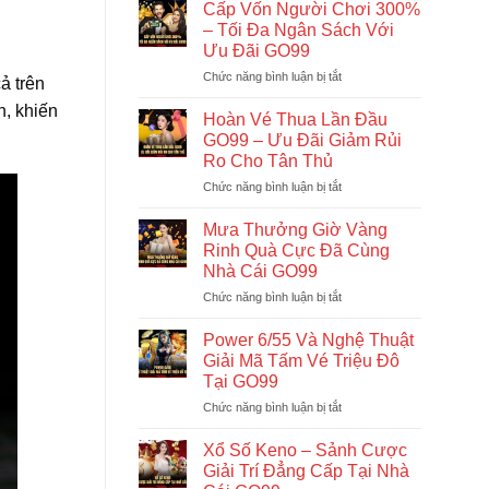
Thao
Cơ
Cấp Vốn Người Chơi 300%
Thưởng
Hội
– Tối Đa Ngân Sách Với
1.58%
Đổi
Ưu Đãi GO99
–
Đời
ở
Chức năng bình luận bị tắt
5
Rực
ả trên
Cấp
Bí
Rỡ
n, khiến
Vốn
Mật
Hoàn Vé Thua Lần Đầu
Người
Nhận
GO99 – Ưu Đãi Giảm Rủi
Chơi
Quà
Ro Cho Tân Thủ
300%
Cực
ở
Chức năng bình luận bị tắt
–
Sốc
Hoàn
Tối
2026
Vé
Đa
Mưa Thưởng Giờ Vàng
Thua
Ngân
Rinh Quà Cực Đã Cùng
Lần
Sách
Nhà Cái GO99
Đầu
Với
ở
Chức năng bình luận bị tắt
GO99
Ưu
Mưa
–
Đãi
Thưởng
Ưu
GO99
Power 6/55 Và Nghệ Thuật
Giờ
Đãi
Giải Mã Tấm Vé Triệu Đô
Vàng
Giảm
Tại GO99
Rinh
Rủi
ở
Chức năng bình luận bị tắt
Quà
Ro
Power
Cực
Cho
6/55
Đã
Tân
Xổ Số Keno – Sảnh Cược
Và
Cùng
Thủ
Giải Trí Đẳng Cấp Tại Nhà
Nghệ
Nhà