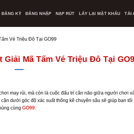
ĐĂNG KÝ
ĐĂNG NHẬP
NẠP RÚT
LẤY LẠI MẬT KHẨU
TẢI
Tấm Vé Triệu Đô Tại GO99
t Giải Mã Tấm Vé Triệu Đô Tại GO
 chơi may rủi, mà còn là cuộc đấu trí cân não giữa người chơi 
ếp cận dưới góc độ xác suất thống kê chuyên sâu sẽ giúp bạn tố
khủng cùng
GO99
.