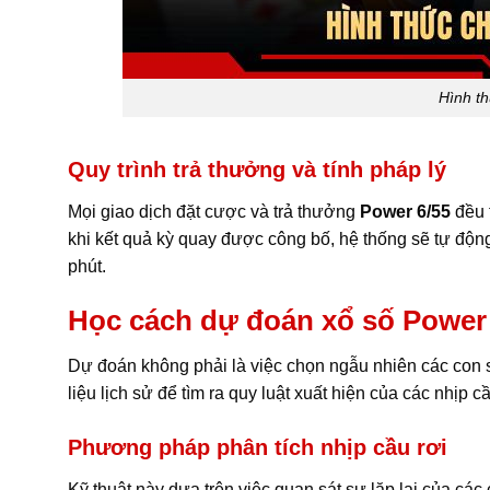
Hình th
Quy trình trả thưởng và tính pháp lý
Mọi giao dịch đặt cược và trả thưởng
Power 6/55
đều 
khi kết quả kỳ quay được công bố, hệ thống sẽ tự động
phút.
Học cách dự đoán xổ số Power
Dự đoán không phải là việc chọn ngẫu nhiên các con số
liệu lịch sử để tìm ra quy luật xuất hiện của các nhịp c
Phương pháp phân tích nhịp cầu rơi
Kỹ thuật này dựa trên việc quan sát sự lặp lại của cá