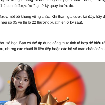
 1-2 con lô được “rơi” lại từ kỳ quay trước đó.
 được một bộ khung vững chắc. Khi tham gia cược tại đây, hãy 
nếu số 05 về thì lô 22 thường xuất hiện ở kỳ sau).
hơi số học. Bạn có thể áp dụng công thức tính tổ hợp để hiểu r
, nhưng các chuỗi lô liên tiếp hoặc các bộ số toàn chẵn/toàn lẻ